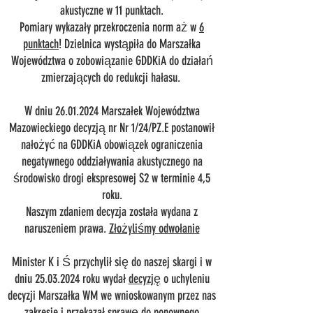
akustyczne w 11 punktach.
Pomiary wykazały przekroczenia norm aż w
6
punktach
! Dzielnica wystąpiła do Marszałka
Województwa o zobowiązanie GDDKiA do działań
zmierzających do redukcji hałasu.
W dniu 26.01.2024 Marszałek Województwa
Mazowieckiego decyzją nr Nr 1/24/PZ.E postanowił
nałożyć na GDDKiA obowiązek ograniczenia
negatywnego oddziaływania akustycznego na
środowisko drogi ekspresowej S2 w terminie 4,5
roku.
Naszym zdaniem decyzja została wydana z
naruszeniem prawa.
Złożyliśmy odwołanie
Minister K i Ś przychylił się do naszej skargi i w
dniu 25.03.2024 roku wydał
decyzję
o uchyleniu
decyzji Marszałka WM we wnioskowanym przez nas
zakresie i przekazał sprawę do ponownego