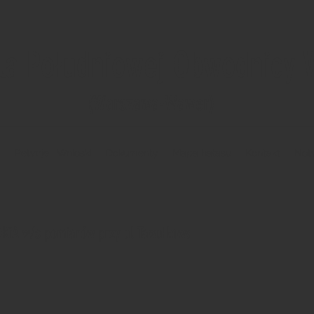
la Południowej Obwodnicy
(Warszawa-Wawer)
i
Petycje i Wnioski
Dokumenty
Mapa hałasu
Kontakt
Not
KiA w/s pomiarów przy ul Tawułkowa