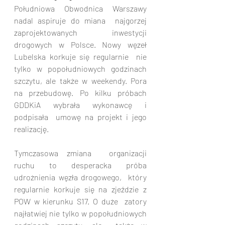
Południowa Obwodnica Warszawy 
nadal aspiruje do miana  najgorzej 
zaprojektowanych inwestycji 
drogowych w Polsce. Nowy węzeł 
Lubelska korkuje się regularnie  nie 
tylko w popołudniowych godzinach 
szczytu, ale także w weekendy. Pora  
na przebudowę. Po kilku próbach 
GDDKiA wybrała wykonawcę i 
podpisała  umowę na projekt i jego 
realizację.
Tymczasowa zmiana  organizacji 
ruchu to desperacka próba 
udrożnienia węzła drogowego,  który 
regularnie korkuje się na zjeździe z 
POW w kierunku S17. O duże  zatory 
najłatwiej nie tylko w popołudniowych 