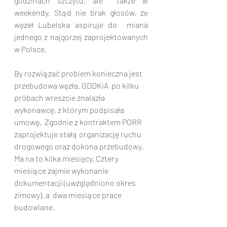
godzinach szczytu, ale  także w 
weekendy. Stąd nie brak głosów, że 
węzeł Lubelska aspiruje do  miana 
jednego z najgorzej zaprojektowanych 
w Polsce.
By rozwiązać problem konieczna jest 
przebudowa węzła. GDDKiA  po kilku 
próbach wreszcie znalazła 
wykonawcę, z którym podpisała 
umowę.  Zgodnie z kontraktem PORR 
zaprojektuje stałą organizację ruchu  
drogowego oraz dokona przebudowy. 
Ma na to kilka miesięcy. Cztery  
miesiące zajmie wykonanie 
dokumentacji (uwzględniono okres 
zimowy), a  dwa miesiące prace 
budowlane.