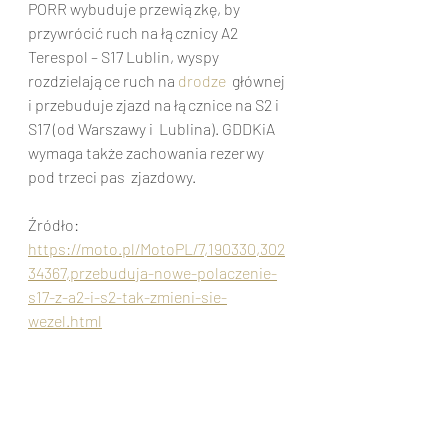
PORR wybuduje przewiązkę, by 
przywrócić ruch na łącznicy A2 
Terespol – S17 Lublin, wyspy 
rozdzielające ruch na 
drodze
  głównej 
i przebuduje zjazd na łącznice na S2 i 
S17 (od Warszawy i  Lublina). GDDKiA 
wymaga także zachowania rezerwy 
pod trzeci pas  zjazdowy.
Źródło: 
https://moto.pl/MotoPL/7,190330,302
34367,przebuduja-nowe-polaczenie-
s17-z-a2-i-s2-tak-zmieni-sie-
wezel.html