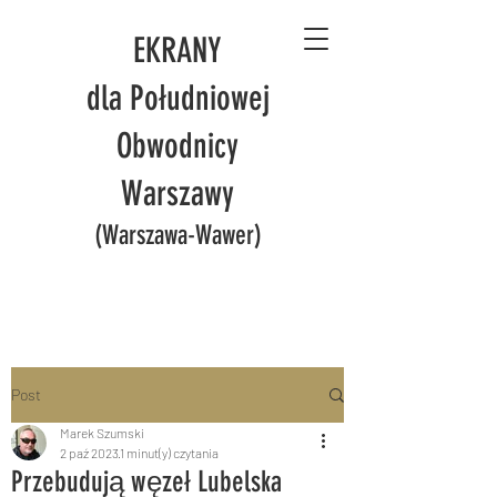
EKRANY
dla Południowej
Obwodnicy
Warszawy
(Warszawa-Wawer)
Post
Marek Szumski
2 paź 2023
1 minut(y) czytania
Przebudują węzeł Lubelska